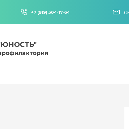
+7 (919) 504-17-64
sp
 "ЮНОСТЬ"
-профилактория
Путевки на лето 2025
ь
Что взять с собой в лагерь
Л
Отзывы