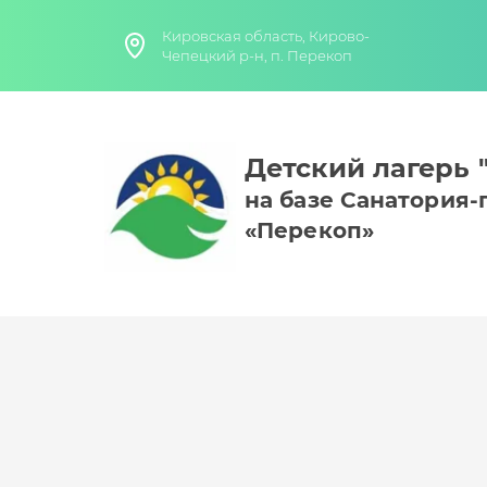
Кировская область, Кирово-
Чепецкий р-н, п. Перекоп
Детский лагерь
на базе Санатория
«Перекоп»
Об организации
Документы для оформления ребенка в лагер
Материально-техническое обеспечение ДО