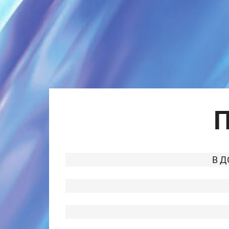
П
В Д